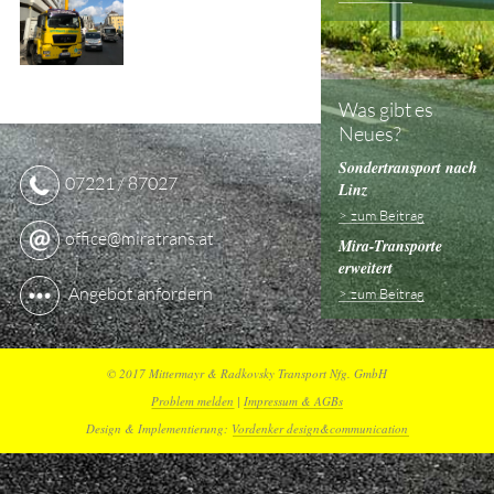
Was gibt es
Neues?
Sondertransport nach
07221 / 87027
Linz
> zum Beitrag
office@miratrans.at
Mira-Transporte
erweitert
Angebot anfordern
> zum Beitrag
© 2017 Mittermayr & Radkovsky Transport Nfg. GmbH
Problem melden
|
Impressum & AGBs
Design & Implementierung:
Vordenker design&communication