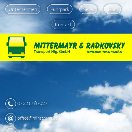
Unternehmen
Fuhrpark
News
Team
Kontakt
07221 / 87027
office@miratrans.at