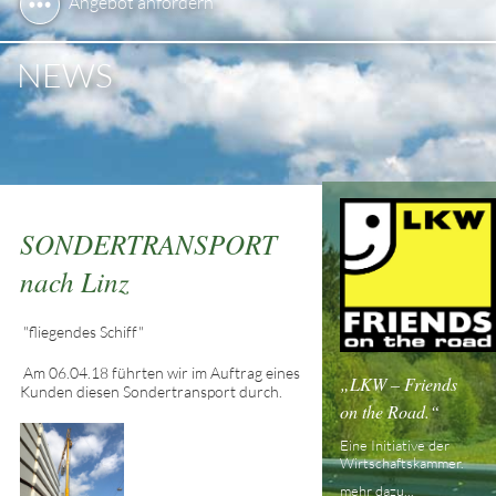
Angebot anfordern
NEWS
SONDERTRANSPORT
nach Linz
"fliegendes Schiff"
Am 06.04.18 führten wir im Auftrag eines
LKW – Friends
Kunden diesen Sondertransport durch.
on the Road.
Eine Initiative der
Wirtschaftskammer.
mehr dazu...